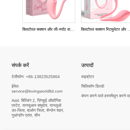
क्लिटोरल सक्शन और जी-स्पॉट वाइब्रेटिंग एग
क्लिटोरल सक्शन स्टिमुलेटर और
संपर्क करें
उत्पादों
टेलीफोन:
+86-13823525864
वाइब्रेटर
ईमेल:
सिलिकॉन डिल्डो
service@lovingworldltd.com
कंपन करने वाले हस्तमैथुन करने वा
Add:
बिल्डिंग 2, ज़िंगहुई औद्योगिक 
एस्टेट, यानचुआन समुदाय, यानलुओ 
उप-जिला, बाओन जिला, शेन्ज़ेन शहर, 
गुआंग्डोंग प्रांत, चीन