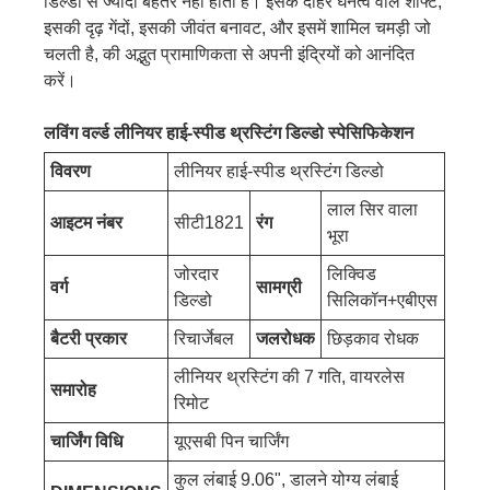
डिल्डो से ज्यादा बेहतर नहीं होती हैं। इसके दोहरे घनत्व वाले शाफ्ट,
इसकी दृढ़ गेंदों, इसकी जीवंत बनावट, और इसमें शामिल चमड़ी जो
चलती है, की अद्भुत प्रामाणिकता से अपनी इंद्रियों को आनंदित
करें।
लविंग वर्ल्ड लीनियर हाई-स्पीड थ्रस्टिंग डिल्डो स्पेसिफिकेशन
विवरण
लीनियर हाई-स्पीड थ्रस्टिंग डिल्डो
लाल सिर वाला
आइटम नंबर
सीटी1821
रंग
भूरा
जोरदार
लिक्विड
वर्ग
सामग्री
डिल्डो
सिलिकॉन+एबीएस
बैटरी प्रकार
रिचार्जेबल
जलरोधक
छिड़काव रोधक
लीनियर थ्रस्टिंग की 7 गति, वायरलेस
समारोह
रिमोट
चार्जिंग विधि
यूएसबी पिन चार्जिंग
कुल लंबाई 9.06", डालने योग्य लंबाई