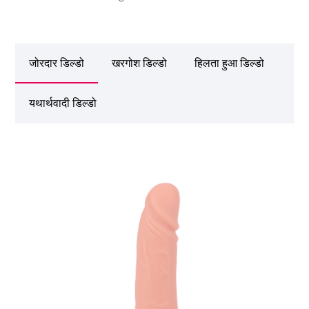
जोरदार डिल्डो
खरगोश डिल्डो
हिलता हुआ डिल्डो
यथार्थवादी डिल्डो