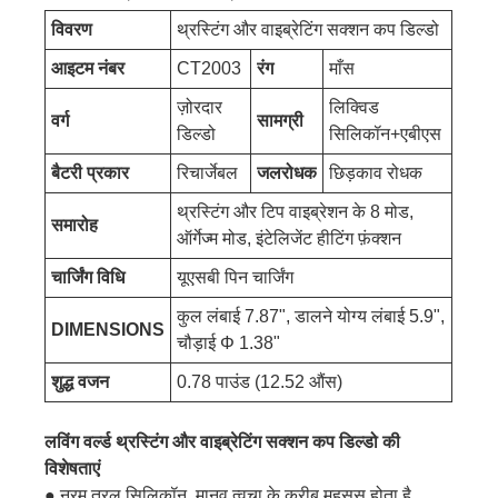
विवरण
थ्रस्टिंग और वाइब्रेटिंग सक्शन कप डिल्डो
आइटम नंबर
CT2003
रंग
माँस
ज़ोरदार
लिक्विड
वर्ग
सामग्री
डिल्डो
सिलिकॉन+एबीएस
बैटरी प्रकार
रिचार्जेबल
जलरोधक
छिड़काव रोधक
थ्रस्टिंग और टिप वाइब्रेशन के 8 मोड,
समारोह
ऑर्गेज्म मोड, इंटेलिजेंट हीटिंग फ़ंक्शन
चार्जिंग विधि
यूएसबी पिन चार्जिंग
कुल लंबाई 7.87", डालने योग्य लंबाई 5.9",
DIMENSIONS
चौड़ाई Φ 1.38"
शुद्ध वजन
0.78 पाउंड (12.52 औंस)
लविंग वर्ल्ड थ्रस्टिंग और वाइब्रेटिंग सक्शन कप डिल्डो की
विशेषताएं
● नरम तरल सिलिकॉन, मानव त्वचा के करीब महसूस होता है