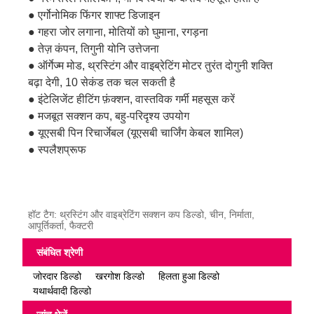
● एर्गोनोमिक फिंगर शाफ्ट डिजाइन
● गहरा जोर लगाना, मोतियों को घुमाना, रगड़ना
● तेज़ कंपन, तिगुनी योनि उत्तेजना
● ऑर्गेज्म मोड, थ्रस्टिंग और वाइब्रेटिंग मोटर तुरंत दोगुनी शक्ति
बढ़ा देगी, 10 सेकंड तक चल सकती है
● इंटेलिजेंट हीटिंग फ़ंक्शन, वास्तविक गर्मी महसूस करें
● मजबूत सक्शन कप, बहु-परिदृश्य उपयोग
● यूएसबी पिन रिचार्जेबल (यूएसबी चार्जिंग केबल शामिल)
● स्पलैशप्रूफ
हॉट टैग: थ्रस्टिंग और वाइब्रेटिंग सक्शन कप डिल्डो, चीन, निर्माता,
आपूर्तिकर्ता, फैक्टरी
संबंधित श्रेणी
जोरदार डिल्डो
खरगोश डिल्डो
हिलता हुआ डिल्डो
यथार्थवादी डिल्डो