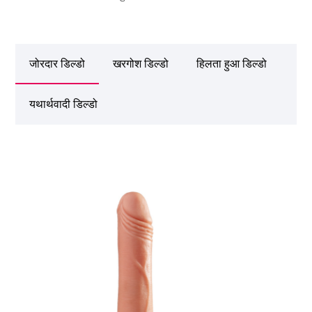
जोरदार डिल्डो
खरगोश डिल्डो
हिलता हुआ डिल्डो
यथार्थवादी डिल्डो