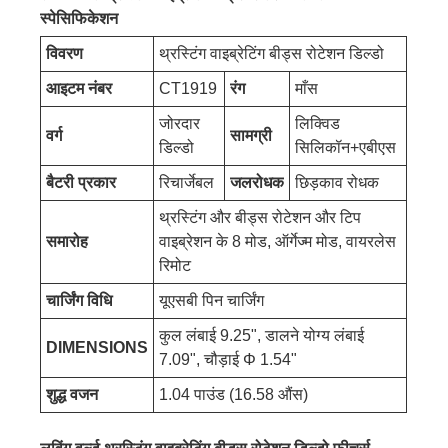
स्पेसिफिकेशन
विवरण
थ्रस्टिंग वाइब्रेटिंग बीड्स रोटेशन डिल्डो
आइटम नंबर
CT1919
रंग
माँस
जोरदार
लिक्विड
वर्ग
सामग्री
डिल्डो
सिलिकॉन+एबीएस
बैटरी प्रकार
रिचार्जेबल
जलरोधक
छिड़काव रोधक
थ्रस्टिंग और बीड्स रोटेशन और टिप
समारोह
वाइब्रेशन के 8 मोड, ऑर्गेज्म मोड, वायरलेस
रिमोट
चार्जिंग विधि
यूएसबी पिन चार्जिंग
कुल लंबाई 9.25", डालने योग्य लंबाई
DIMENSIONS
7.09", चौड़ाई Φ 1.54"
शुद्ध वजन
1.04 पाउंड (16.58 औंस)