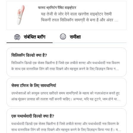
सतह पर चिपकाने के लिए सक्शन कप का उपयोग करें।
फास्ट थ्रस्टिंग रैबिट वाइब्रेटर
फिंगर शाफ्ट टिप पर 7 सेमी थ्रस्टिंग की 3 गति और 10
यह तेजी से जोर देने वाला खरगोश वाइब्रेटर रेशमी
कंपन मोड से सुसज्जित, यह रंगीन थ्रस्टिंग वाइब्रेटर
चिकनी तरल सिलिकॉन सामग्री से बना है और अंदर का
एक ही समय में क्लिटोरिस और जी-स्पॉट और अन्य
नरम सिलिकॉन जो मोड़ने योग्य है, महिलाओं को आसानी
इरोजेनस ज़ोन को भी उत्तेजित कर सकता है।
से सही स्थान ढूंढने में मदद कर सकता है। टिप और
संबंधित ब्लॉग
समीक्षा
खरगोश कंपन के 8 मोड और जोर लगाने की 3 तेज़ गति
से सुसज्जित, यह तेज़ जोर लगाने वाला खरगोश
वाइब्रेटर एक ही समय में भगशेफ और जी-स्पॉट और
सिलिकॉन डिल्डो क्या है?
अन्य इरोजेनस ज़ोन को भी उत्तेजित कर सकता है।
सिलिकॉन डिल्डो एक सेक्स खिलौना है जिसे एक लचीले शाफ्ट और यथार्थवादी नस विवरण
के साथ एक वास्तविक लिंग की तरह दिखने और महसूस करने के लिए डिज़ाइन किया गया
है। यह आमतौर पर मांस के रंग का होता है और अक्सर इसके साथ जीवंत गेंदों की एक जोड़ी
भी जुड़ी होती है। आप इसका उपयोग कर सकते हैं योनि, गुदा या मौखिक प्रवेश के लिए एक
सेक्स टॉयज के लिए सावधानियां
सिलिकॉन डिल्डो, हस्तमैथुन को बढ़ाने के लिए, या अपने साथी के साथ सेक्स में एक नया
आयाम जोड़ने के लिए।
उपभोक्ताओं को कामुक उत्पाद खरीदते समय सामग्रियों के महत्व को नज़रअंदाज करते हुए
आंख मूंदकर उत्साह की तलाश नहीं करनी चाहिए। अन्यथा, यदि यह टूटने, जाम होने या
योनि में गिरने का कारण बनता है,
एक यथार्थवादी डिल्डो क्या है?
यथार्थवादी डिल्डो एक सेक्स खिलौना है जिसे लचीले शाफ्ट और यथार्थवादी नस विवरण के
साथ वास्तविक लिंग की तरह दिखने और महसूस करने के लिए डिज़ाइन किया गया है। यह